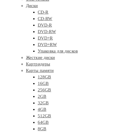
Диски
CD-R
CD-RW
DVD-R
DVD-RW
DVD+R
DVD+RW
Упаковка для дисков
Жесткие диски
Картридеры
Карты памяти
128GB
16GB
256GB
2GB
32GB
4GB
512GB
64GB
8GB