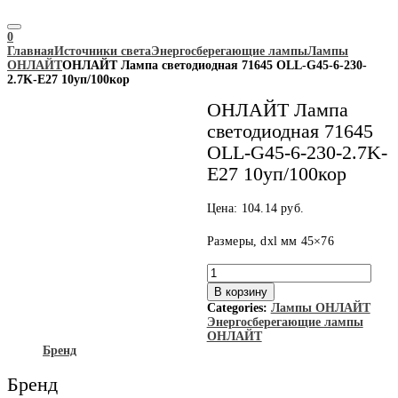
0
Главная
Источники света
Энергосберегающие лампы
Лампы
ОНЛАЙТ
ОНЛАЙТ Лампа светодиодная 71645 OLL-G45-6-230-
2.7K-E27 10уп/100кор
ОНЛАЙТ Лампа
светодиодная 71645
OLL-G45-6-230-2.7K-
E27 10уп/100кор
Цена:
104.14
руб.
Размеры, dxl мм 45×76
Количество
товара
В корзину
ОНЛАЙТ
Categories:
Лампы ОНЛАЙТ
Лампа
Энергосберегающие лампы
светодиодная
ОНЛАЙТ
71645
Бренд
OLL-
G45-
Бренд
6-
230-