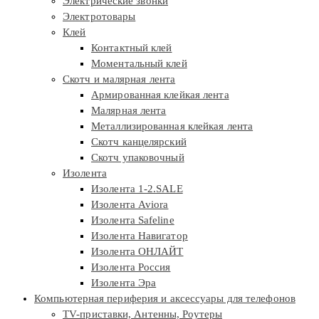
Электрические звонки
Электротовары
Клей
Контактный клей
Моментальный клей
Скотч и малярная лента
Армированная клейкая лента
Малярная лента
Металлизированная клейкая лента
Скотч канцелярский
Скотч упаковочный
Изолента
Изолента 1-2.SALE
Изолента Aviora
Изолента Safeline
Изолента Навигатор
Изолента ОНЛАЙТ
Изолента Россия
Изолента Эра
Компьютерная периферия и аксессуары для телефонов
TV-приставки, Антенны, Роутеры