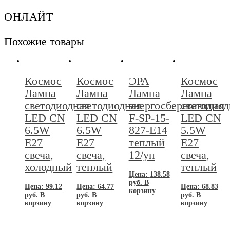
2.7K-
ОНЛАЙТ
E27
10уп/100кор
Похожие товары
Космос
Космос
ЭРА
Космос
Лампа
Лампа
Лампа
Лампа
светодиодная
светодиодная
энергосберегающая
светодиод
LED CN
LED CN
F-SP-15-
LED CN
6.5W
6.5W
827-E14
5.5W
E27
E27
теплый
E27
свеча,
свеча,
12/уп
свеча,
холодный
теплый
теплый
Цена:
138.58
руб.
В
Цена:
99.12
Цена:
64.77
Цена:
68.83
корзину
руб.
В
руб.
В
руб.
В
корзину
корзину
корзину