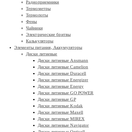
Радиоприемники
Термометры
Термопоты
Фены
Чайники
Электрические бритвы
Калькуляторы
Элементы питания, Аккумуляторы
Диски литиевые
Диски литиевые Ansmann
Диски литиевые Camelion
Диски литиевые Duracell
Диски литиевые Energizer
Диски литиевые Energy
Диски литиевые GO POWER
Диски литиевые GP
Диски литиевые Kodak
Диски литиевые Maxell
Диски литиевые MIREX
Диски литиевые Navigator
Диски литиевые Opticell