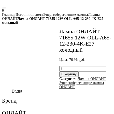
0
Главная
Источники света
Энергосберегающие лампы
Лампы
ОНЛАЙТ
Лампа ОНЛАЙТ 71655 12W ОLL-A65-12-230-4K-E27
холодный
Лампа ОНЛАЙТ
71655 12W ОLL-A65-
12-230-4K-E27
холодный
Цена:
76.96
руб.
Количество
товара
В корзину
Лампа
Categories:
Лампы ОНЛАЙТ
ОНЛАЙТ
Энергосберегающие лампы
71655
ОНЛАЙТ
12W
Бренд
ОLL-
A65-
Бренд
12-
230-
4K-
ОНЛАЙТ
E27