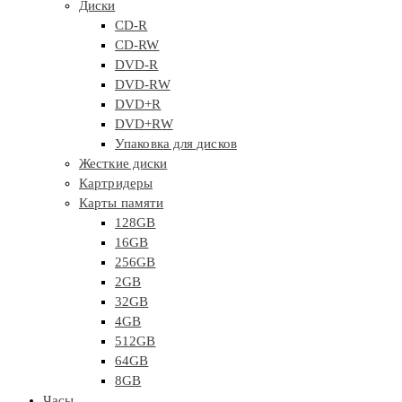
Диски
CD-R
CD-RW
DVD-R
DVD-RW
DVD+R
DVD+RW
Упаковка для дисков
Жесткие диски
Картридеры
Карты памяти
128GB
16GB
256GB
2GB
32GB
4GB
512GB
64GB
8GB
Часы