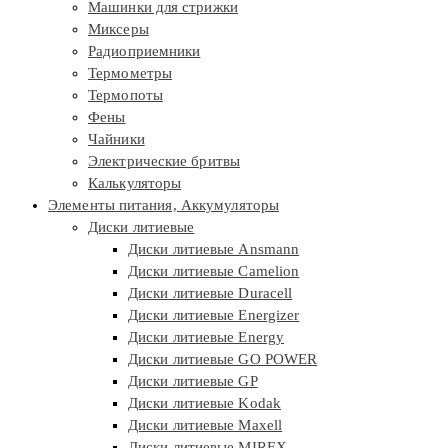
Машинки для стрижки
Миксеры
Радиоприемники
Термометры
Термопоты
Фены
Чайники
Электрические бритвы
Калькуляторы
Элементы питания, Аккумуляторы
Диски литиевые
Диски литиевые Ansmann
Диски литиевые Camelion
Диски литиевые Duracell
Диски литиевые Energizer
Диски литиевые Energy
Диски литиевые GO POWER
Диски литиевые GP
Диски литиевые Kodak
Диски литиевые Maxell
Диски литиевые MIREX