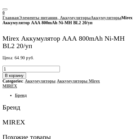
0
Главная
Элементы питания, Аккумуляторы
Аккумуляторы
Mirex
Аккумулятор ААА 800mAh Ni-MH BL2 20/уп
Mirex Аккумулятор ААА 800mAh Ni-MH
BL2 20/уп
Цена:
64.90
руб.
Количество
товара
В корзину
Mirex
Categories:
Аккумуляторы
Аккумуляторы Mirex
Аккумулятор
MIREX
ААА
800mAh
Бренд
Ni-
MH
Бренд
BL2
20/
уп
MIREX
Похожие товары