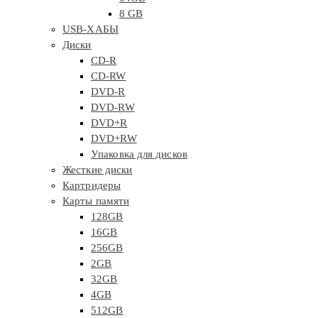
8 GB
USB-ХАБЫ
Диски
CD-R
CD-RW
DVD-R
DVD-RW
DVD+R
DVD+RW
Упаковка для дисков
Жесткие диски
Картридеры
Карты памяти
128GB
16GB
256GB
2GB
32GB
4GB
512GB