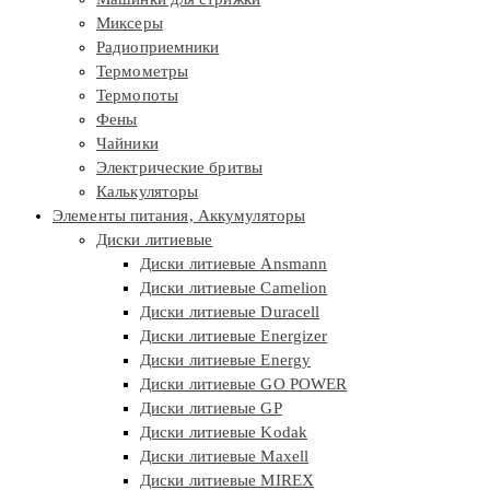
Миксеры
Радиоприемники
Термометры
Термопоты
Фены
Чайники
Электрические бритвы
Калькуляторы
Элементы питания, Аккумуляторы
Диски литиевые
Диски литиевые Ansmann
Диски литиевые Camelion
Диски литиевые Duracell
Диски литиевые Energizer
Диски литиевые Energy
Диски литиевые GO POWER
Диски литиевые GP
Диски литиевые Kodak
Диски литиевые Maxell
Диски литиевые MIREX