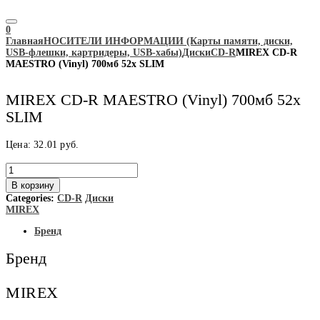
0
Главная
НОСИТЕЛИ ИНФОРМАЦИИ (Карты памяти, диски,
USB-флешки, картридеры, USB-хабы)
Диски
CD-R
MIREX CD-R
MAESTRO (Vinyl) 700мб 52x SLIM
MIREX CD-R MAESTRO (Vinyl) 700мб 52x
SLIM
Цена:
32.01
руб.
Количество
товара
В корзину
MIREX
Categories:
CD-R
Диски
CD-
MIREX
R
MAESTRO
Бренд
(Vinyl)
700мб
Бренд
52x
SLIM
MIREX