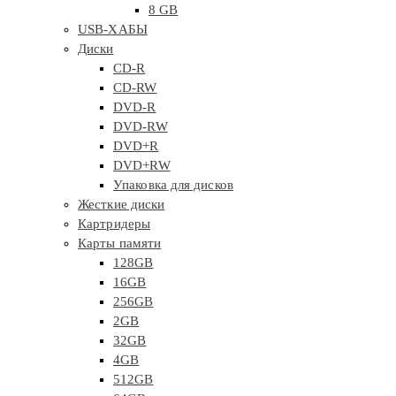
8 GB
USB-ХАБЫ
Диски
CD-R
CD-RW
DVD-R
DVD-RW
DVD+R
DVD+RW
Упаковка для дисков
Жесткие диски
Картридеры
Карты памяти
128GB
16GB
256GB
2GB
32GB
4GB
512GB