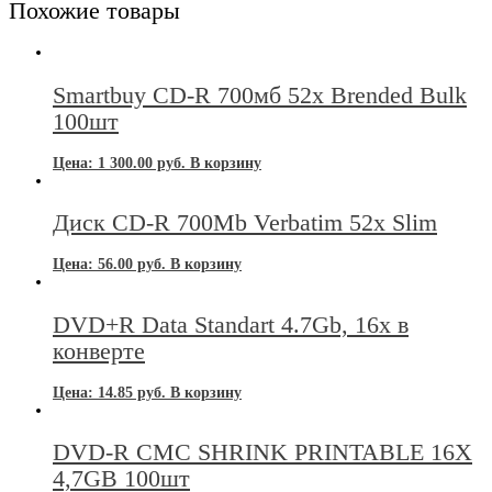
Похожие товары
Smartbuy CD-R 700мб 52x Brended Bulk
100шт
Цена:
1 300.00
руб.
В корзину
Диск CD-R 700Mb Verbatim 52x Slim
Цена:
56.00
руб.
В корзину
DVD+R Data Standart 4.7Gb, 16x в
конверте
Цена:
14.85
руб.
В корзину
DVD-R CMC SHRINK PRINTABLE 16Х
4,7GB 100шт