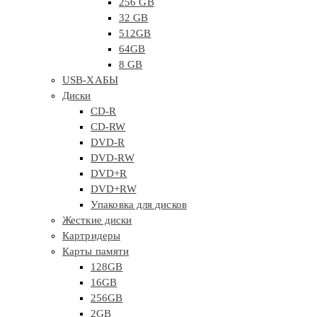
256 GB
32 GB
512GB
64GB
8 GB
USB-ХАБЫ
Диски
CD-R
CD-RW
DVD-R
DVD-RW
DVD+R
DVD+RW
Упаковка для дисков
Жесткие диски
Картридеры
Карты памяти
128GB
16GB
256GB
2GB