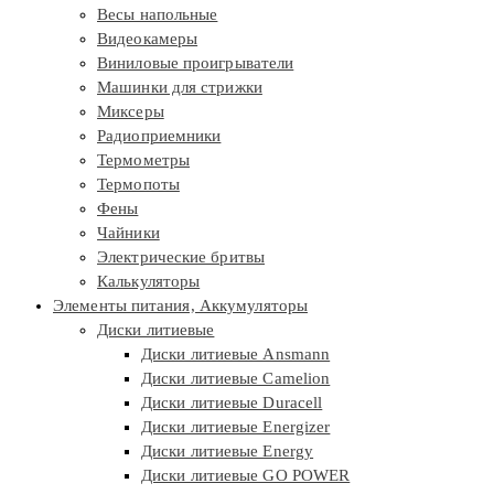
Весы напольные
Видеокамеры
Виниловые проигрыватели
Машинки для стрижки
Миксеры
Радиоприемники
Термометры
Термопоты
Фены
Чайники
Электрические бритвы
Калькуляторы
Элементы питания, Аккумуляторы
Диски литиевые
Диски литиевые Ansmann
Диски литиевые Camelion
Диски литиевые Duracell
Диски литиевые Energizer
Диски литиевые Energy
Диски литиевые GO POWER