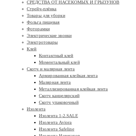
СРЕДСТВА ОТ НАСЕКОМЫХ И ГРЫЗУНОВ
Стрейч-плёнка
Товары для уборки
Фольга пищевая
Фоторамки
Электрические звонки
Электротовары
Клей
Контактный клей
Моментальный клей
Скотч и малярная лента
Армированная клейкая лента
Малярная лента
Металлизированная клейкая лента
Скотч канцелярский
Скотч упаковочный
Изолента
Изолента 1-2.SALE
Изолента Aviora
Изолента Safeline
Изолента Навигатор