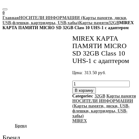
0
Главная
НОСИТЕЛИ ИНФОРМАЦИИ (Карты памяти, диски,
USB-флешки, картридеры, USB-хабы)
Карты памяти
32GB
MIREX
КАРТА ПАМЯТИ MICRO SD 32GB Class 10 UHS-1 с адаптером
MIREX КАРТА
ПАМЯТИ MICRO
SD 32GB Class 10
UHS-1 с адаптером
Цена:
313.50
руб.
Количество
товара
В корзину
MIREX
Categories:
32GB
Карты памяти
КАРТА
НОСИТЕЛИ ИНФОРМАЦИИ
ПАМЯТИ
(Карты памяти, диски, USB-
MICRO
флешки, картридеры, USB-
SD
хабы)
32GB
MIREX
Class
Бренд
10
UHS-
Бренд
1