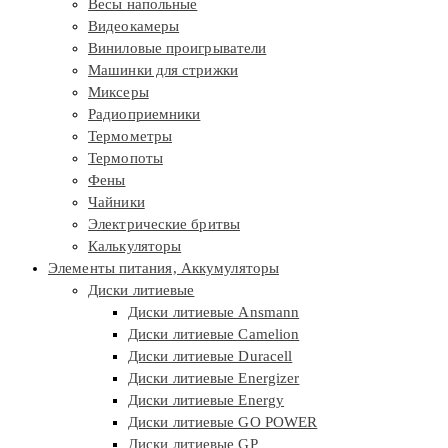
Весы напольные
Видеокамеры
Виниловые проигрыватели
Машинки для стрижки
Миксеры
Радиоприемники
Термометры
Термопоты
Фены
Чайники
Электрические бритвы
Калькуляторы
Элементы питания, Аккумуляторы
Диски литиевые
Диски литиевые Ansmann
Диски литиевые Camelion
Диски литиевые Duracell
Диски литиевые Energizer
Диски литиевые Energy
Диски литиевые GO POWER
Диски литиевые GP