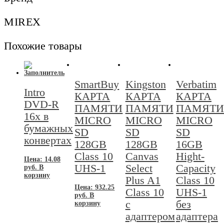
с
адаптером
MIREX
Похожие товары
SmartBuy
Kingston
Verbatim
Intro
КАРТА
КАРТА
КАРТА
DVD-R
ПАМЯТИ
ПАМЯТИ
ПАМЯТИ
16х в
MICRO
MICRO
MICRO
бумажных
SD
SD
SD
конвертах
128GB
128GB
16GB
Class 10
Canvas
Hight-
Цена:
14.08
UHS-1
Select
Capacity
руб.
В
корзину
Plus A1
Class 10
Цена:
932.25
Class 10
UHS-1
руб.
В
с
без
корзину
адаптером
адаптера