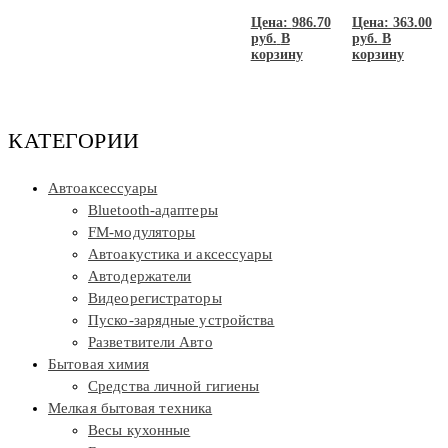
Цена:
986.70
Цена:
363.00
руб.
В
руб.
В
корзину
корзину
КАТЕГОРИИ
Автоаксессуары
Bluetooth-адаптеры
FM-модуляторы
Автоакустика и аксессуары
Автодержатели
Видеорегистраторы
Пуско-зарядные устройства
Разветвители Авто
Бытовая химия
Средства личной гигиены
Мелкая бытовая техника
Весы кухонные