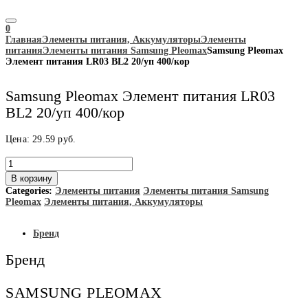
0
Главная
Элементы питания, Аккумуляторы
Элементы
питания
Элементы питания Samsung Pleomax
Samsung Pleomax
Элемент питания LR03 BL2 20/уп 400/кор
Samsung Pleomax Элемент питания LR03
BL2 20/уп 400/кор
Цена:
29.59
руб.
Количество
товара
В корзину
Samsung
Categories:
Элементы питания
Элементы питания Samsung
Pleomax
Pleomax
Элементы питания, Аккумуляторы
Элемент
питания
LR03
Бренд
BL2
20/
Бренд
уп
400/
кор
SAMSUNG PLEOMAX