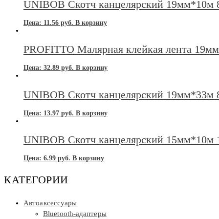
UNIBOB Скотч канцелярский 19мм*10м 8
Цена:
11.56
руб.
В корзину
PROFITTO Малярная клейкая лента 19мм*
Цена:
32.89
руб.
В корзину
UNIBOB Скотч канцелярский 19мм*33м 8
Цена:
13.97
руб.
В корзину
UNIBOB Скотч канцелярский 15мм*10м 1
Цена:
6.99
руб.
В корзину
КАТЕГОРИИ
Автоаксессуары
Bluetooth-адаптеры