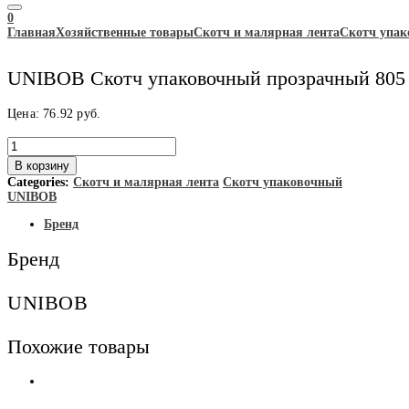
0
Главная
Хозяйственные товары
Скотч и малярная лента
Скотч упа
UNIBOB Скотч упаковочный прозрачный 805 
Цена:
76.92
руб.
Количество
товара
В корзину
UNIBOB
Categories:
Скотч и малярная лента
Скотч упаковочный
Скотч
UNIBOB
упаковочный
прозрачный
Бренд
805
50мм*66м*45мкм
Бренд
6/
уп
36/
UNIBOB
кор
Похожие товары