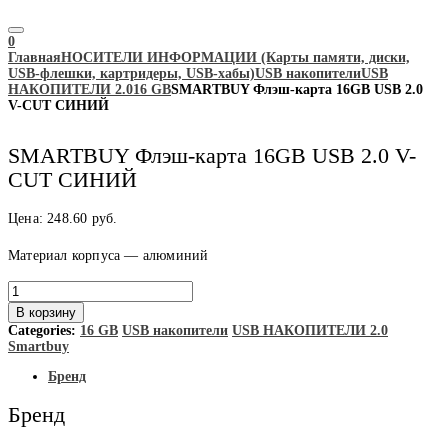
0
Главная
НОСИТЕЛИ ИНФОРМАЦИИ (Карты памяти, диски,
USB-флешки, картридеры, USB-хабы)
USB накопители
USB
НАКОПИТЕЛИ 2.0
16 GB
SMARTBUY Флэш-карта 16GB USB 2.0
V-CUT СИНИЙ
SMARTBUY Флэш-карта 16GB USB 2.0 V-
CUT СИНИЙ
Цена:
248.60
руб.
Материал корпуса — алюминий
Количество
товара
В корзину
SMARTBUY
Categories:
16 GB
USB накопители
USB НАКОПИТЕЛИ 2.0
Флэш-
Smartbuy
карта
16GB
Бренд
USB
2.0
Бренд
V-
CUT
СИНИЙ