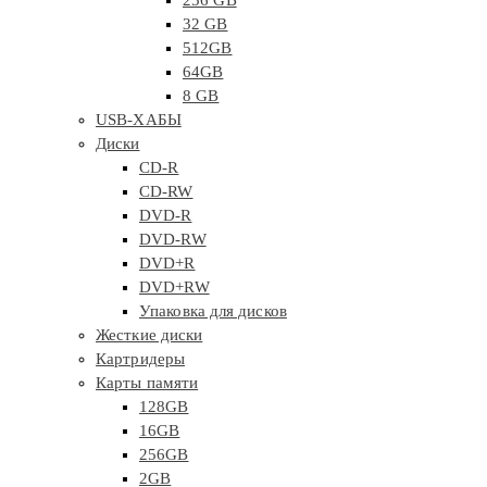
256 GB
32 GB
512GB
64GB
8 GB
USB-ХАБЫ
Диски
CD-R
CD-RW
DVD-R
DVD-RW
DVD+R
DVD+RW
Упаковка для дисков
Жесткие диски
Картридеры
Карты памяти
128GB
16GB
256GB
2GB