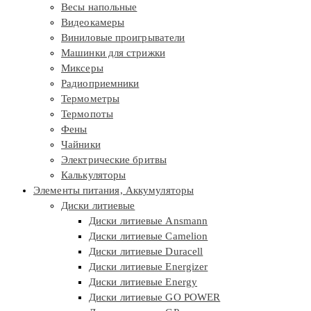
Весы напольные
Видеокамеры
Виниловые проигрыватели
Машинки для стрижки
Миксеры
Радиоприемники
Термометры
Термопоты
Фены
Чайники
Электрические бритвы
Калькуляторы
Элементы питания, Аккумуляторы
Диски литиевые
Диски литиевые Ansmann
Диски литиевые Camelion
Диски литиевые Duracell
Диски литиевые Energizer
Диски литиевые Energy
Диски литиевые GO POWER