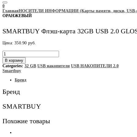
0
Главная
НОСИТЕЛИ ИНФОРМАЦИИ (Карты памяти, диски, USB-фл
ОРАНЖЕВЫЙ
SMARTBUY Флэш-карта 32GB USB 2.0 G
Цена:
350.90
руб.
Количество
товара
В корзину
SMARTBUY
Categories:
32 GB
USB накопители
USB НАКОПИТЕЛИ 2.0
Флэш-
Smartbuy
карта
32GB
Бренд
USB
2.0
Бренд
GLOSSY
ОРАНЖЕВЫЙ
SMARTBUY
Похожие товары