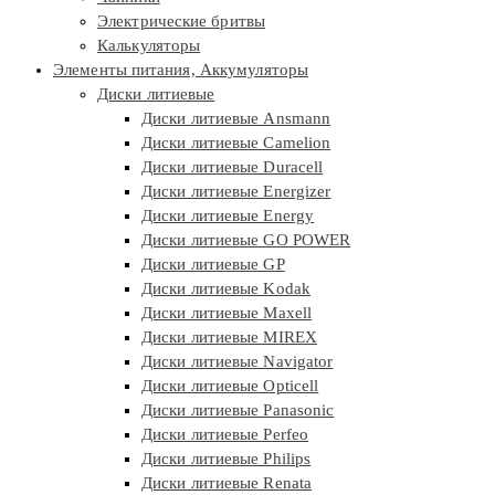
Электрические бритвы
Калькуляторы
Элементы питания, Аккумуляторы
Диски литиевые
Диски литиевые Ansmann
Диски литиевые Camelion
Диски литиевые Duracell
Диски литиевые Energizer
Диски литиевые Energy
Диски литиевые GO POWER
Диски литиевые GP
Диски литиевые Kodak
Диски литиевые Maxell
Диски литиевые MIREX
Диски литиевые Navigator
Диски литиевые Opticell
Диски литиевые Panasonic
Диски литиевые Perfeo
Диски литиевые Philips
Диски литиевые Renata