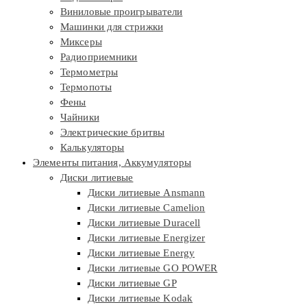
Виниловые проигрыватели
Машинки для стрижки
Миксеры
Радиоприемники
Термометры
Термопоты
Фены
Чайники
Электрические бритвы
Калькуляторы
Элементы питания, Аккумуляторы
Диски литиевые
Диски литиевые Ansmann
Диски литиевые Camelion
Диски литиевые Duracell
Диски литиевые Energizer
Диски литиевые Energy
Диски литиевые GO POWER
Диски литиевые GP
Диски литиевые Kodak