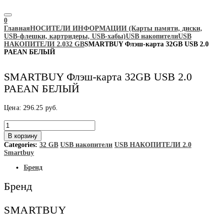
0
Главная
НОСИТЕЛИ ИНФОРМАЦИИ (Карты памяти, диски,
USB-флешки, картридеры, USB-хабы)
USB накопители
USB
НАКОПИТЕЛИ 2.0
32 GB
SMARTBUY Флэш-карта 32GB USB 2.0
PAEAN БЕЛЫЙ
SMARTBUY Флэш-карта 32GB USB 2.0
PAEAN БЕЛЫЙ
Цена:
296.25
руб.
Количество
товара
В корзину
SMARTBUY
Categories:
32 GB
USB накопители
USB НАКОПИТЕЛИ 2.0
Флэш-
Smartbuy
карта
32GB
Бренд
USB
2.0
Бренд
PAEAN
БЕЛЫЙ
SMARTBUY