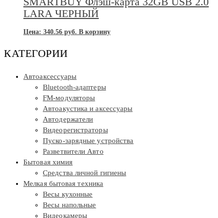
SMARTBUY Флэш-карта 32GB USB 2.0
LARA ЧЕРНЫЙ
Цена:
340.56
руб.
В корзину
КАТЕГОРИИ
Автоаксессуары
Bluetooth-адаптеры
FM-модуляторы
Автоакустика и аксессуары
Автодержатели
Видеорегистраторы
Пуско-зарядные устройства
Разветвители Авто
Бытовая химия
Средства личной гигиены
Мелкая бытовая техника
Весы кухонные
Весы напольные
Видеокамеры