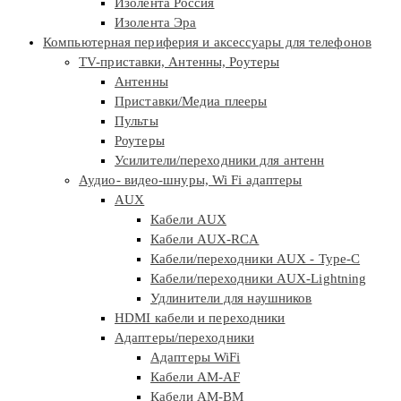
Изолента Россия
Изолента Эра
Компьютерная периферия и аксессуары для телефонов
TV-приставки, Антенны, Роутеры
Антенны
Приставки/Медиа плееры
Пульты
Роутеры
Усилители/переходники для антенн
Аудио- видео-шнуры, Wi Fi адаптеры
AUX
Кабели AUX
Кабели AUX-RCA
Кабели/переходники AUX - Type-C
Кабели/переходники AUX-Lightning
Удлинители для наушников
HDMI кабели и переходники
Адаптеры/переходники
Адаптеры WiFi
Кабели AM-AF
Кабели AM-BM