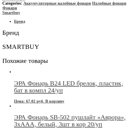
Smartbuy
Categories:
Аккумуляторные налобные фонари
Налобные фонари
Фонарь
Фонари
налобный
Smartbuy
аккумуляторный
SBF-
Бренд
HL036
Бренд
SMARTBUY
Похожие товары
ЭРА Фонарь В24 LED брелок, пластик,
бат в компл 24/уп
Цена:
67.02
руб.
В корзину
ЭРА Фонарь SB-502 пушлайт «Аврора»,
3xAAA, белый, 3шт в кор 20/уп