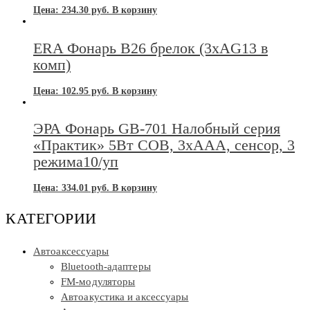
Цена:
234.30
руб.
В корзину
ERA Фонарь В26 брелок (3хAG13 в
комп)
Цена:
102.95
руб.
В корзину
ЭРА Фонарь GB-701 Налобный серия
«Практик» 5Вт COB, 3xAAA, сенсор, 3
режима10/уп
Цена:
334.01
руб.
В корзину
КАТЕГОРИИ
Автоаксессуары
Bluetooth-адаптеры
FM-модуляторы
Автоакустика и аксессуары