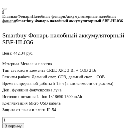
0
Главная
Фонари
Налобные фонари
Аккумуляторные налобные
фонари
Smartbuy Фонарь налобный аккумуляторный SBF-HL036
Smartbuy Фонарь налобный аккумуляторный
SBF-HL036
Цена:
442.34
руб.
Материал Металл и пластик
Тип светового элемента CREE XPE 3 Вт + COB 2 Вт
Режимы работы Дальний свет, COB, дальний свет + COB
Время непрерывной работы 5-15 ч (в зависимости от режима)
Доп. функции фокусировка луча
Источник питания Li-ion 1×18650 1500 mAh
Комплектация Micro USB кабель
Защита от пыли и влаги IP-54
Количество
товара
В корзину