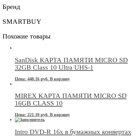
U3
Бренд
64GB
Class
10
SMARTBUY
+
адаптер
Похожие товары
SanDisk КАРТА ПАМЯТИ MICRO SD
32GB Class 10 Ultra UHS-1
Цена:
440.16
руб.
В корзину
MIREX КАРТА ПАМЯТИ MICRO SD
16GB CLASS 10
Цена:
221.10
руб.
В корзину
Intro DVD-R 16х в бумажных конвертах