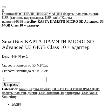
0
Главная
НОСИТЕЛИ ИНФОРМАЦИИ (Карты памяти, диски,
USB-флешки, картридеры, USB-хабы)
Карты
памяти
64GB
SmartBuy КАРТА ПАМЯТИ MICRO SD Advanced U3
64GB Class 10 + адаптер
SmartBuy КАРТА ПАМЯТИ MICRO SD
Advanced U3 64GB Class 10 + адаптер
Цена:
449.40
руб.
Скорость записи до 55 МБ/Сек
Скорость чтения до 90 МБ/Сек
Количество
товара
В корзину
SmartBuy
Categories:
64GB
Карты памяти
НОСИТЕЛИ ИНФОРМАЦИИ
КАРТА
(Карты памяти, диски, USB-флешки, картридеры, USB-хабы)
ПАМЯТИ
Smartbuy
MICRO
SD
Бренд
Advanced