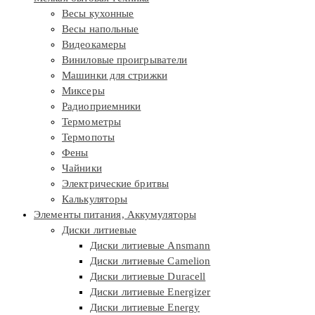
Весы кухонные
Весы напольные
Видеокамеры
Виниловые проигрыватели
Машинки для стрижки
Миксеры
Радиоприемники
Термометры
Термопоты
Фены
Чайники
Электрические бритвы
Калькуляторы
Элементы питания, Аккумуляторы
Диски литиевые
Диски литиевые Ansmann
Диски литиевые Camelion
Диски литиевые Duracell
Диски литиевые Energizer
Диски литиевые Energy