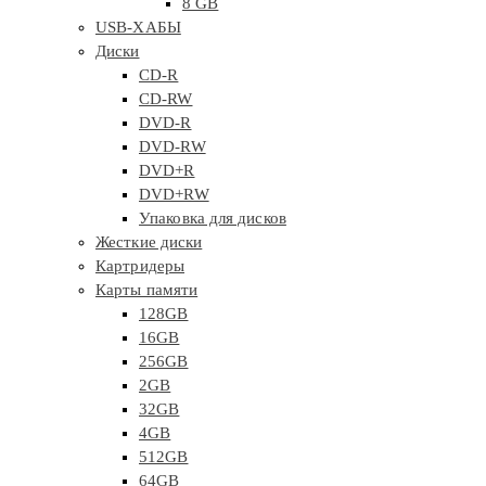
8 GB
USB-ХАБЫ
Диски
CD-R
CD-RW
DVD-R
DVD-RW
DVD+R
DVD+RW
Упаковка для дисков
Жесткие диски
Картридеры
Карты памяти
128GB
16GB
256GB
2GB
32GB
4GB
512GB
64GB