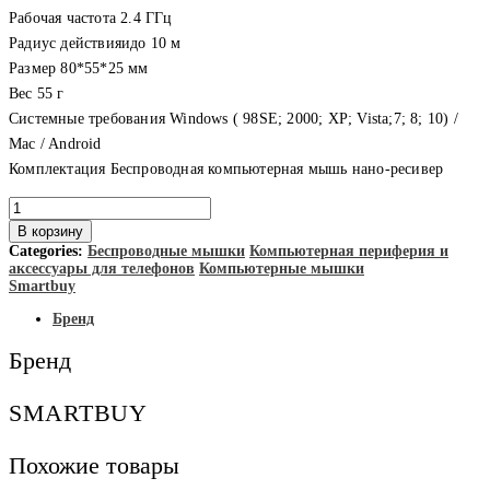
Рабочая частота 2.4 ГГц
Радиус действияидо 10 м
Размер 80*55*25 мм
Вес 55 г
Системные требования Windows ( 98SE; 2000; XP; Vista;7; 8; 10) /
Mac / Android
Комплектация Беспроводная компьютерная мышь нано-ресивер
Количество
товара
В корзину
Smartbuy
Categories:
Беспроводные мышки
Компьютерная периферия и
Мышь
аксессуары для телефонов
Компьютерные мышки
беспроводная
Smartbuy
ONE
300AG-
Бренд
K
черная
Бренд
SMARTBUY
Похожие товары