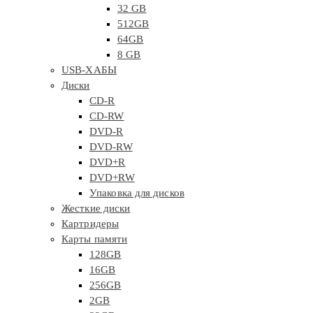
32 GB
512GB
64GB
8 GB
USB-ХАБЫ
Диски
CD-R
CD-RW
DVD-R
DVD-RW
DVD+R
DVD+RW
Упаковка для дисков
Жесткие диски
Картридеры
Карты памяти
128GB
16GB
256GB
2GB