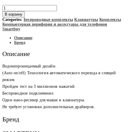
Количество
товара
В корзину
SmartBuy
Categories:
Беспроводные комплекты
Клавиатуры
Комплекты
ONE
Компьютерная периферия и аксессуары для телефонов
Комплект
Smartbuy
беспроводной
SBC-
Описание
116377AG
Бренд
клавиатура+мышь
Описание
Водонепроницаемый дизайн.
(Auto on/off) Технология автоматического перехода в спящий
режим.
Пройден тест на 3 миллионов нажатий.
Беспроводное подключение.
Один нано-ресивер для мыши и клавиатуры.
Не требует установки дополнительных драйверов.
Бренд