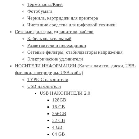
Термопаста/Клей
Фотобумага
Чернила, картриджи для принтера
Чистящие средства для цифровой техники
Сетевые фильтры, удлинители, кабели
Кабель коаксиальный
Разветвители и переходники
Сетевые фильтры, стабилизаторы напряжения
Электрические удлинители
НОСИТЕЛИ ИНФОРМАЦИИ (Карты памяти, диски, USB-
флешки, картридеры, USB-хабы)
TYPE-C накопители
USB накопители
USB НАКОПИТЕЛИ 2.0
128GB
16 GB
256GB
32 GB
4 GB
64 GB