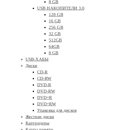
8 GB
USB НАКОПИТЕЛИ 3.0
128 GB
16 GB
256 GB
32 GB
512GB
64GB
8 GB
USB-ХАБЫ
Диски
CD-R
CD-RW
DVD-R
DVD-RW
DVD+R
DVD+RW
Упаковка для дисков
Жесткие диски
Картридеры
Карты памяти