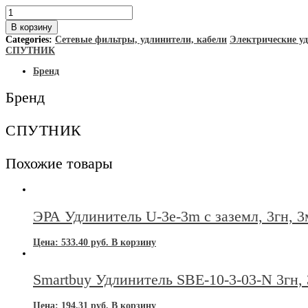
Количество
товара
В корзину
Спутник
Categories:
Сетевые фильтры, удлинители, кабели
Электрические у
Удлинитель
СПУТНИК
ВК-303
3гн
Бренд
3м
зазем,
Бренд
выкл
10А
СПУТНИК
Похожие товары
ЭРА Удлинитель U-3e-3m c заземл, 3гн, 3
Цена:
533.40
руб.
В корзину
Smartbuy Удлинитель SBE-10-3-03-N 3гн, 
Цена:
194.31
руб.
В корзину