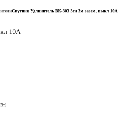
нители
Спутник Удлинитель ВК-303 3гн 3м зазем, выкл 10А
ыкл 10А
кВт)