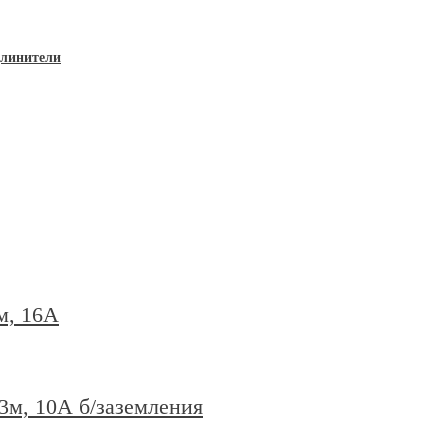
длинители
м, 16А
3м, 10А б/заземления