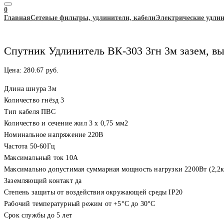
0
Главная
Сетевые фильтры, удлинители, кабели
Электрические удли
Спутник Удлинитель ВК-303 3гн 3м зазем, в
Цена:
280.67
руб.
Длина шнура 3м
Количество гнёзд 3
Тип кабеля ПВС
Количество и сечение жил 3 х 0,75 мм2
Номинальное напряжение 220В
Частота 50-60Гц
Максимальный ток 10А
Максимально допустимая суммарная мощность нагрузки 2200Вт (2,2
Заземляющий контакт да
Степень защиты от воздействия окружающей среды IP20
Рабочий температурный режим от +5°С до 30°С
Срок службы до 5 лет