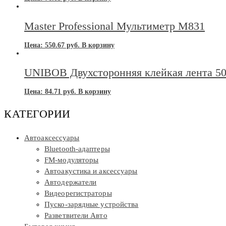
Master Professional Мультиметр M831
Цена:
550.67
руб.
В корзину
UNIBOB Двухсторонняя клейкая лента 5
Цена:
84.71
руб.
В корзину
КАТЕГОРИИ
Автоаксессуары
Bluetooth-адаптеры
FM-модуляторы
Автоакустика и аксессуары
Автодержатели
Видеорегистраторы
Пуско-зарядные устройства
Разветвители Авто