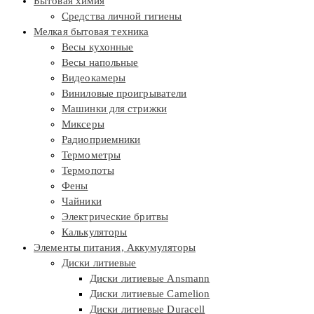
Бытовая химия
Средства личной гигиены
Мелкая бытовая техника
Весы кухонные
Весы напольные
Видеокамеры
Виниловые проигрыватели
Машинки для стрижки
Миксеры
Радиоприемники
Термометры
Термопоты
Фены
Чайники
Электрические бритвы
Калькуляторы
Элементы питания, Аккумуляторы
Диски литиевые
Диски литиевые Ansmann
Диски литиевые Camelion
Диски литиевые Duracell