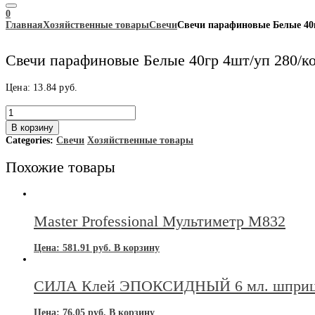
0
Главная
Хозяйственные товары
Свечи
Свечи парафиновые Белые 40г
Свечи парафиновые Белые 40гр 4шт/уп 280/к
Цена:
13.84
руб.
Количество
товара
В корзину
Свечи
Categories:
Свечи
Хозяйственные товары
парафиновые
Белые
Похожие товары
40гр
4шт/
уп
280/
кор
Master Professional Мультиметр M832
Волгоград
Цена:
581.91
руб.
В корзину
СИЛА Клей ЭПОКСИДНЫЙ 6 мл. шприц B
Цена:
76.05
руб.
В корзину