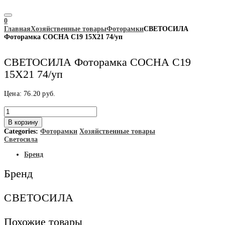
0
Главная
Хозяйственные товары
Фоторамки
СВЕТОСИЛА
Фоторамка СОСНА С19 15Х21 74/уп
СВЕТОСИЛА Фоторамка СОСНА С19
15Х21 74/уп
Цена:
76.20
руб.
Количество
товара
В корзину
СВЕТОСИЛА
Categories:
Фоторамки
Хозяйственные товары
Фоторамка
Светосила
СОСНА
С19
Бренд
15Х21
74/
Бренд
уп
СВЕТОСИЛА
Похожие товары