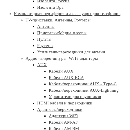
Изолента Россия
Изолента Эра
Компьютерная периферия и аксессуары для телефонов
TV-приставки, Антенны, Роутеры
Антенны
Приставки/Медиа плееры
Пульты
Роутеры
Усилители/переходники для антенн
Аудио- видео-шнуры, Wi Fi адаптеры
AUX
Кабели AUX
Кабели AUX-RCA
Кабели/переходники AUX - Type-C
Кабели/переходники AUX-Lightning
Удлинители для наушников
HDMI кабели и переходники
Адаптеры/переходники
Адаптеры WiFi
Кабели AM-AF
Кабели AM-BM