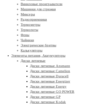
Виниловые проигрыватели
Машинки для стрижки
Миксеры
Радиоприемники
Термометры
Термопоты
Фены
Чайники
Электрические бритвы
Калькуляторы
Элементы питания, Аккумуляторы
Диски литиевые
Диски литиевые Ansmann
Диски литиевые Camelion
Диски литиевые Duracell
Диски литиевые Energizer
Диски литиевые Energy
Диски литиевые GO POWER
Диски литиевые GP
Диски литиевые Kodak