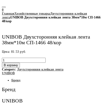
0
Главная
Хозяйственные товары
Двухсторонняя клейкая
лента
UNIBOB Двухсторонняя клейкая лента 38мм*10м СП-1466
48/кор
UNIBOB Двухсторонняя клейкая лента
38мм*10м СП-1466 48/кор
Цена:
81.53
руб.
Количество
товара
В корзину
UNIBOB
Category:
Двухсторонняя клейкая лента
Двухсторонняя
UNIBOB
клейкая
лента
Бренд
38мм*10м
СП-1466
Бренд
48/
кор
UNIBOB