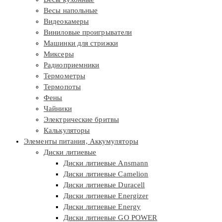
Весы напольные
Видеокамеры
Виниловые проигрыватели
Машинки для стрижки
Миксеры
Радиоприемники
Термометры
Термопоты
Фены
Чайники
Электрические бритвы
Калькуляторы
Элементы питания, Аккумуляторы
Диски литиевые
Диски литиевые Ansmann
Диски литиевые Camelion
Диски литиевые Duracell
Диски литиевые Energizer
Диски литиевые Energy
Диски литиевые GO POWER