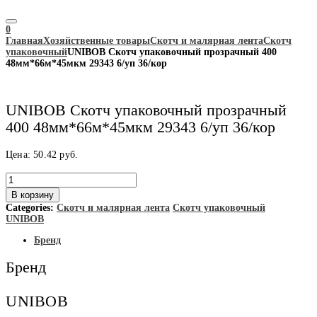
0
Главная
Хозяйственные товары
Скотч и малярная лента
Скотч
упаковочный
UNIBOB Скотч упаковочный прозрачный 400
48мм*66м*45мкм 29343 6/уп 36/кор
UNIBOB Скотч упаковочный прозрачный
400 48мм*66м*45мкм 29343 6/уп 36/кор
Цена:
50.42
руб.
Количество
товара
В корзину
UNIBOB
Categories:
Скотч и малярная лента
Скотч упаковочный
Скотч
UNIBOB
упаковочный
прозрачный
Бренд
400
48мм*66м*45мкм
Бренд
29343
6/
уп
UNIBOB
36/
кор