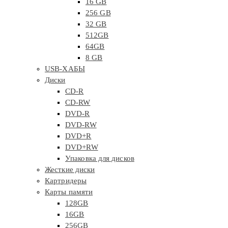
16 GB
256 GB
32 GB
512GB
64GB
8 GB
USB-ХАБЫ
Диски
CD-R
CD-RW
DVD-R
DVD-RW
DVD+R
DVD+RW
Упаковка для дисков
Жесткие диски
Картридеры
Карты памяти
128GB
16GB
256GB