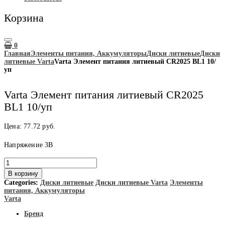
Корзина
0
Главная
Элементы питания, Аккумуляторы
Диски литиевые
Диски
литиевые Varta
Varta Элемент питания литиевый CR2025 BL1 10/
уп
Varta Элемент питания литиевый CR2025
BL1 10/уп
Цена:
77.72
руб.
Напряжение 3В
Количество
товара
В корзину
Varta
Categories:
Диски литиевые
Диски литиевые Varta
Элементы
Элемент
питания, Аккумуляторы
питания
Varta
литиевый
CR2025
Бренд
BL1