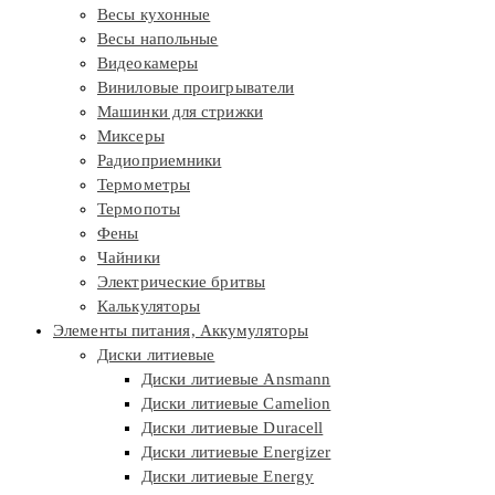
Весы кухонные
Весы напольные
Видеокамеры
Виниловые проигрыватели
Машинки для стрижки
Миксеры
Радиоприемники
Термометры
Термопоты
Фены
Чайники
Электрические бритвы
Калькуляторы
Элементы питания, Аккумуляторы
Диски литиевые
Диски литиевые Ansmann
Диски литиевые Camelion
Диски литиевые Duracell
Диски литиевые Energizer
Диски литиевые Energy