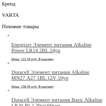
10/
Бренд
уп
VARTA
Похожие товары
Energizer Элемент питания Alkaline
Power LR14 2BL 24уп
Цена:
122.50
руб.
В корзину
Duracell Элемент питания Alkaline
MN27 А27 1BL 12V 10уп
Цена:
236.94
руб.
В корзину
Duracell Элемент питания Basic Alkaline
LR20 BL2 20уп/60кор