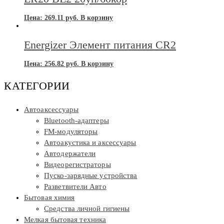
Цена:
269.11
руб.
В корзину
Energizer Элемент питания CR2
Цена:
256.82
руб.
В корзину
КАТЕГОРИИ
Автоаксессуары
Bluetooth-адаптеры
FM-модуляторы
Автоакустика и аксессуары
Автодержатели
Видеорегистраторы
Пуско-зарядные устройства
Разветвители Авто
Бытовая химия
Средства личной гигиены
Мелкая бытовая техника