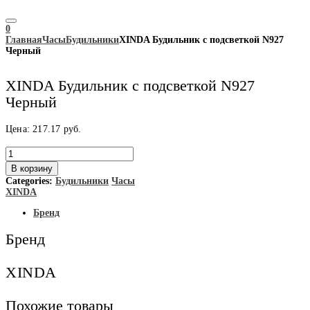
0
Главная
Часы
Будильники
XINDA Будильник с подсветкой N927
Черный
XINDA Будильник с подсветкой N927
Черный
Цена:
217.17
руб.
Количество
товара
В корзину
XINDA
Categories:
Будильники
Часы
Будильник
XINDA
с
подсветкой
Бренд
N927
Черный
Бренд
XINDA
Похожие товары