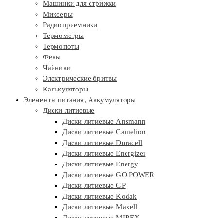
Машинки для стрижки
Миксеры
Радиоприемники
Термометры
Термопоты
Фены
Чайники
Электрические бритвы
Калькуляторы
Элементы питания, Аккумуляторы
Диски литиевые
Диски литиевые Ansmann
Диски литиевые Camelion
Диски литиевые Duracell
Диски литиевые Energizer
Диски литиевые Energy
Диски литиевые GO POWER
Диски литиевые GP
Диски литиевые Kodak
Диски литиевые Maxell
Диски литиевые MIREX