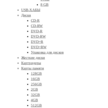
8 GB
USB-ХАБЫ
Диски
CD-R
CD-RW
DVD-R
DVD-RW
DVD+R
DVD+RW
Упаковка для дисков
Жесткие диски
Картридеры
Карты памяти
128GB
16GB
256GB
2GB
32GB
4GB
512GB