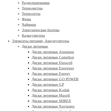
Радиоприемники
Термометры
Термопоты
Фены
Чайники
Электрические бритвы
Калькуляторы
Элементы питания, Аккумуляторы
Диски литиевые
Диски литиевые Ansmann
Диски литиевые Camelion
Диски литиевые Duracell
Диски литиевые Energizer
Диски литиевые Energy
Диски литиевые GO POWER
Диски литиевые GP
Диски литиевые Kodak
Диски литиевые Maxell
Диски литиевые MIREX
Диски литиевые Navigator