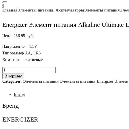
0
Главная
Элементы питания, Аккумуляторы
Элементы питания
Элем
Energizer Элемент питания Alkaline Ultimat
Цена:
266.95
руб.
Напряжение – 1,5V
Типоразмер АА, LR6
Хим. тип — литиевые
Количество
товара
В корзину
Energizer
Categories:
Элементы питания
Элементы питания Energizer
Элемен
Элемент
питания
Alkaline
Бренд
Ultimate
LITHIUM
Бренд
FR06-
4BL
48уп
ENERGIZER