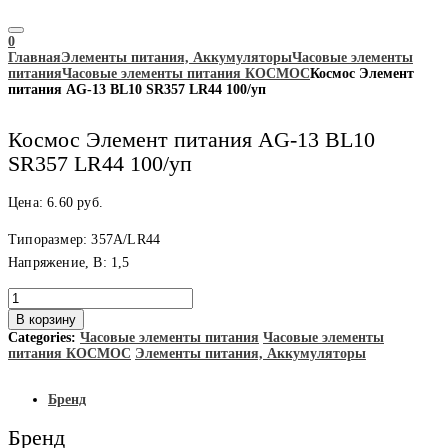
0
Главная
Элементы питания, Аккумуляторы
Часовые элементы
питания
Часовые элементы питания КОСМОС
Космос Элемент
питания AG-13 BL10 SR357 LR44 100/уп
Космос Элемент питания AG-13 BL10
SR357 LR44 100/уп
Цена:
6.60
руб.
Типоразмер: 357A/LR44
Напряжение, В: 1,5
Количество
товара
В корзину
Космос
Categories:
Часовые элементы питания
Часовые элементы
Элемент
питания КОСМОС
Элементы питания, Аккумуляторы
питания
AG-
13
Бренд
BL10
SR357
Бренд
LR44