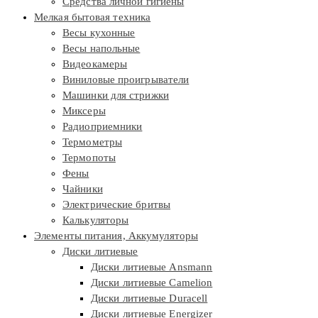
Средства личной гигиены
Мелкая бытовая техника
Весы кухонные
Весы напольные
Видеокамеры
Виниловые проигрыватели
Машинки для стрижки
Миксеры
Радиоприемники
Термометры
Термопоты
Фены
Чайники
Электрические бритвы
Калькуляторы
Элементы питания, Аккумуляторы
Диски литиевые
Диски литиевые Ansmann
Диски литиевые Camelion
Диски литиевые Duracell
Диски литиевые Energizer