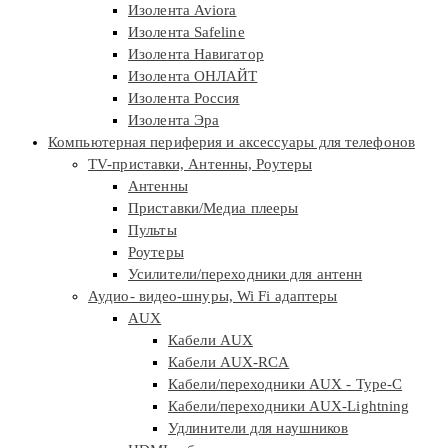
Изолента Aviora
Изолента Safeline
Изолента Навигатор
Изолента ОНЛАЙТ
Изолента Россия
Изолента Эра
Компьютерная периферия и аксессуары для телефонов
TV-приставки, Антенны, Роутеры
Антенны
Приставки/Медиа плееры
Пульты
Роутеры
Усилители/переходники для антенн
Аудио- видео-шнуры, Wi Fi адаптеры
AUX
Кабели AUX
Кабели AUX-RCA
Кабели/переходники AUX - Type-C
Кабели/переходники AUX-Lightning
Удлинители для наушников