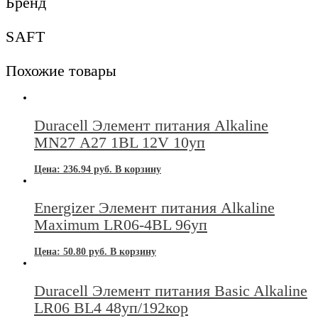
Бренд
2.25Ah
3.6V
SAFT
Похожие товары
Duracell Элемент питания Alkaline
MN27 А27 1BL 12V 10уп
Цена:
236.94
руб.
В корзину
Energizer Элемент питания Alkaline
Maximum LR06-4BL 96уп
Цена:
50.80
руб.
В корзину
Duracell Элемент питания Basic Alkaline
LR06 BL4 48уп/192кор