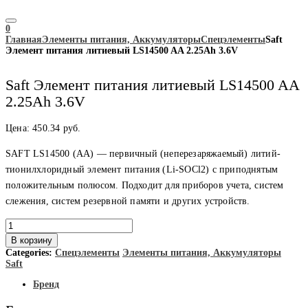
0
Главная
Элементы питания, Аккумуляторы
Спецэлементы
Saft
Элемент питания литиевый LS14500 AA 2.25Ah 3.6V
Saft Элемент питания литиевый LS14500 AA
2.25Ah 3.6V
Цена:
450.34
руб.
SAFT LS14500 (AA) — первичный (неперезаряжаемый) литий-
тионилхлоридный элемент питания (Li-SOCl2) с приподнятым
положительным полюсом. Подходит для приборов учета, систем
слежения, систем резервной памяти и других устройств.
Количество
товара
В корзину
Saft
Categories:
Спецэлементы
Элементы питания, Аккумуляторы
Элемент
Saft
питания
литиевый
Бренд
LS14500
AA