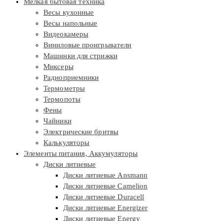
Мелкая бытовая техника
Весы кухонные
Весы напольные
Видеокамеры
Виниловые проигрыватели
Машинки для стрижки
Миксеры
Радиоприемники
Термометры
Термопоты
Фены
Чайники
Электрические бритвы
Калькуляторы
Элементы питания, Аккумуляторы
Диски литиевые
Диски литиевые Ansmann
Диски литиевые Camelion
Диски литиевые Duracell
Диски литиевые Energizer
Диски литиевые Energy