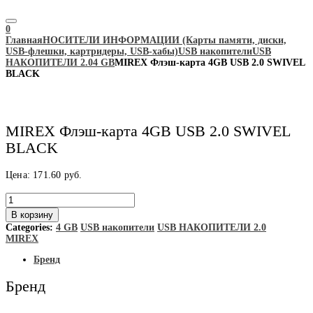
0
Главная
НОСИТЕЛИ ИНФОРМАЦИИ (Карты памяти, диски,
USB-флешки, картридеры, USB-хабы)
USB накопители
USB
НАКОПИТЕЛИ 2.0
4 GB
MIREX Флэш-карта 4GB USB 2.0 SWIVEL
BLACK
MIREX Флэш-карта 4GB USB 2.0 SWIVEL
BLACK
Цена:
171.60
руб.
Количество
товара
В корзину
MIREX
Categories:
4 GB
USB накопители
USB НАКОПИТЕЛИ 2.0
Флэш-
MIREX
карта
4GB
Бренд
USB
2.0
Бренд
SWIVEL
BLACK