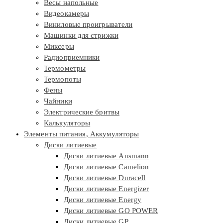
Весы напольные
Видеокамеры
Виниловые проигрыватели
Машинки для стрижки
Миксеры
Радиоприемники
Термометры
Термопоты
Фены
Чайники
Электрические бритвы
Калькуляторы
Элементы питания, Аккумуляторы
Диски литиевые
Диски литиевые Ansmann
Диски литиевые Camelion
Диски литиевые Duracell
Диски литиевые Energizer
Диски литиевые Energy
Диски литиевые GO POWER
Диски литиевые GP