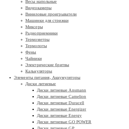
Весы напольные
Видеокамеры
Виниловые проигрыватели
Машинки для стрижки
Миксеры
Радиоприемники
Термометры
Термопоты
Фены
Чайники
Электрические бритвы
Калькуляторы
Элементы питания, Аккумуляторы
Диски литиевые
Диски литиевые Ansmann
Диски литиевые Camelion
Диски литиевые Duracell
Диски литиевые Energizer
Диски литиевые Energy
Диски литиевые GO POWER
Диски литиевые GP