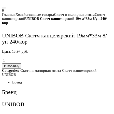
0
Главная
Хозяйственные товары
Скотч и малярная лента
Скотч
канцелярский
UNIBOB Скотч канцелярский 19мм*33м 8/уп 240/
кор
UNIBOB Скотч канцелярский 19мм*33м 8/
уп 240/кор
Цена:
13.97
руб.
Количество
товара
В корзину
UNIBOB
Categories:
Скотч и малярная лента
Скотч канцелярский
Скотч
UNIBOB
канцелярский
19мм*33м
Бренд
8/
уп
Бренд
240/
кор
UNIBOB