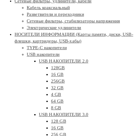
Сетевые фильтры, удлинители, кабели
Кабель коаксиальный
Разветвители и переходники
Сетевые фильтры, стабилизаторы напряжения
Электрические удлинители
НОСИТЕЛИ ИНФОРМАЦИИ (Карты памяти, диски, USB-
флешки, картридеры, USB-хабы)
TYPE-C накопители
USB накопители
USB НАКОПИТЕЛИ 2.0
128GB
16 GB
256GB
32 GB
4 GB
64 GB
8 GB
USB НАКОПИТЕЛИ 3.0
128 GB
16 GB
256 GB