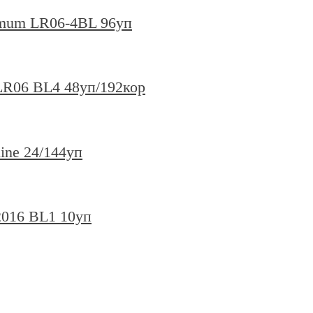
imum LR06-4BL 96уп
 LR06 BL4 48уп/192кор
ine 24/144уп
2016 BL1 10уп