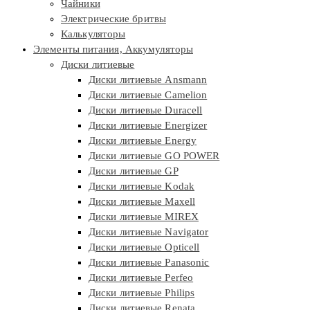
Чайники
Электрические бритвы
Калькуляторы
Элементы питания, Аккумуляторы
Диски литиевые
Диски литиевые Ansmann
Диски литиевые Camelion
Диски литиевые Duracell
Диски литиевые Energizer
Диски литиевые Energy
Диски литиевые GO POWER
Диски литиевые GP
Диски литиевые Kodak
Диски литиевые Maxell
Диски литиевые MIREX
Диски литиевые Navigator
Диски литиевые Opticell
Диски литиевые Panasonic
Диски литиевые Perfeo
Диски литиевые Philips
Диски литиевые Renata